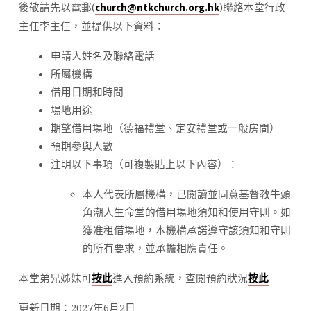
後敬請先以電郵(
)聯絡本堂行政
church@ntkchurch.org.hk
主任李主任，並提供以下資料：
申請人姓名及聯絡電話
所屬機構
借用日期和時間
場地用途
期望借用場地（德福禮堂、定安禮堂或一般房間）
預期參與人數
注明以下事項（可複製貼上以下內容）：
本人代表所屬機構，已閱讀並同意基督教牛頭
角潮人生命堂的借用場地須知和使用守則。如
獲准租借場地，本機構承諾遵守該須知和守則
的所有要求，並承擔相應責任。
本堂弟兄姊妹可
進入預約系統，查閱預約狀況
按此
按此
更新日期：2027年6月2日