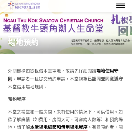
場地預約
外間機構如欲租借本堂場地，敬請先仔細閱讀
場地使用守
場
。申請者一旦提交預約申請，本堂視為
已認同並同意遵守
則
地
本堂借用場地規則。
預
約
預約程序
本堂之禮堂和一般房間，未有使用的情況下，可供借用。如
欲了解詳情（如費用、房間大可、可容納人數等）和預約場
地，請了解
。有意預約者，閱
本堂場地細節和借用場地程序