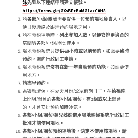
先到以下連結申請建立帳號。
妹
https://forms.gle/GXsBPcBaMG1axCAH8
請
各部/小組/團契
需要提供一位
預約場地負責人
，以
便日後聯絡及跟進預約場地之用。
請在預約場地時，
列出參加人數
，
以便安排更適合的
房間
給各部/小組/團契使用。
場地預約系統只
提供48小時或以前預約
，如需要
臨時
預約，需向行政同工申請。
場地預約系統
沒有在新一年自動預約功能
，如需要使
用地方，
請盡早預約
。
為響應環保，在夏天月份/公眾假期日子，在
德福晚
上
開組/開會的
各部/小組/團契
，有
3組或以上
聚會
的，才會安排預約加時冷氣。
各部/小組/團契/弟兄姊妹
借用場地需經系統/行政同工
批准才能使用場地。
各部/小組/團契預約場地後，決定不使用該場地，請