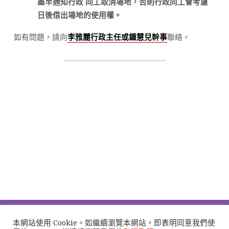
盡早通知行政 同工取消場地，否則行政同工會考慮
日後借出場地的使用權。
如有問題，請向
聯絡。
李雅麗行政主任或鍾慧兒幹事
本網站使用 Cookie。如繼續瀏覽本網站，即表明同意我們使
主頁
最新消息
認識我們
場地預約
奉獻
聯絡我們